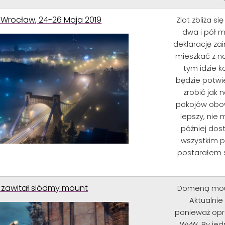
] Wrocław, 24-26 Maja 2019
Zlot zbliża si
dwa i pół m
deklarację za
mieszkać z n
tym idzie k
będzie potwi
zrobić jak 
pokojów obow
lepszy, nie
później dost
wszystkim 
postarałem s
 zawitał siódmy mount
Domeną moun
Aktualnie
ponieważ opr
WvW. By jed