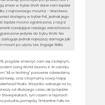
ją zmian w trybie WvW dane nam będzie
ylko z najnowszego mounta – Warclawa.
wnież dostępny w trybie PvE, jednak jego
ć będzie mocno ograniczona, z racji iż
sterki rozwijające naszego wierzchowca
ograniczone jedynie do trybu WvW. Na
zasługuje jednak najwyższy damage jaki
n mount po użyciu tzw. Engage Skilla.
19, przyjdzie zmierzyć nam się z kolejnym,
izodem Living World Sezonu 4. W odcinku
m "All or Nothing" ponownie odwiedzimy
ad Keep, oraz otrzymamy nową mapę
derhead Peaks. Wszystko wskazuje na to,
ierwszy od dłuższego czasu akcja będzie
 w Shiverpeakach, tym razem w rejonach
a południu pomiędzy Timberline Falls na