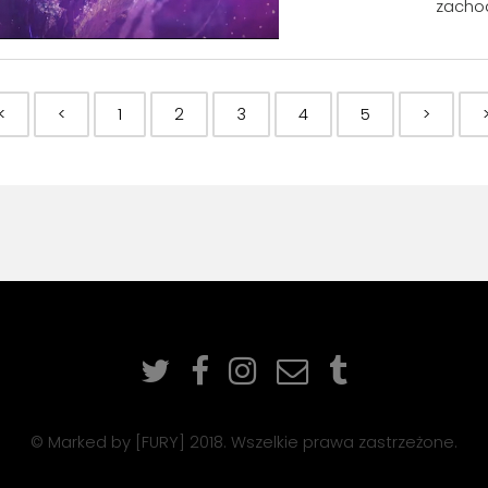
zachod
<
<
1
2
3
4
5
>
© Marked by [FURY] 2018. Wszelkie prawa zastrzeżone.