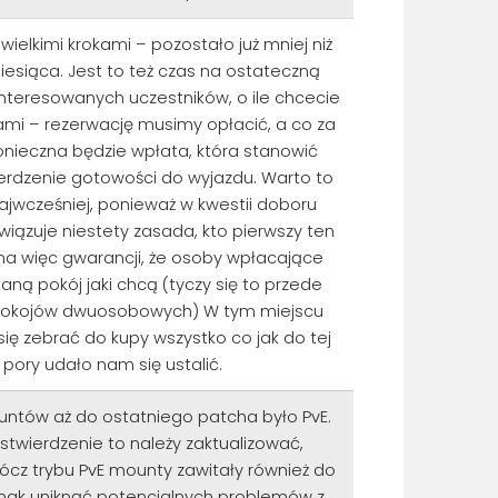
ę wielkimi krokami – pozostało już mniej niż
iesiąca. Jest to też czas na ostateczną
interesowanych uczestników, o ile chcecie
ami – rezerwację musimy opłacić, a co za
onieczna będzie wpłata, która stanowić
erdzenie gotowości do wyjazdu. Warto to
najwcześniej, ponieważ w kwestii doboru
iązuje niestety zasada, kto pierwszy ten
 ma więc gwarancji, że osoby wpłacające
aną pokój jaki chcą (tyczy się to przede
pokojów dwuosobowych) W tym miejscu
ię zebrać do kupy wszystko co jak do tej
pory udało nam się ustalić.
tów aż do ostatniego patcha było PvE.
 stwierdzenie to należy zaktualizować,
ócz trybu PvE mounty zawitały również do
nak uniknąć potencjalnych problemów z