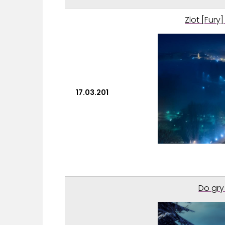
Zlot [Fury
17.03.201
Do gry