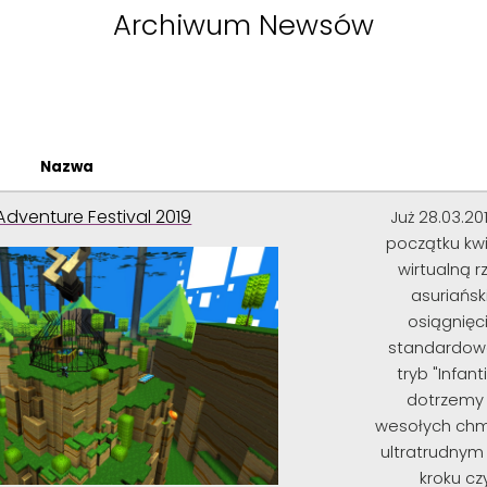
Archiwum Newsów
Nazwa
Adventure Festival 2019
Już 28.03.20
początku kwi
wirtualną 
asuriańsk
osiągnięc
standardowe
tryb "Infan
dotrzemy 
wesołych chm
ultratrudnym 
kroku c