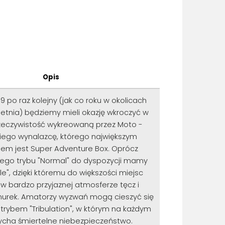
Opis
19 po raz kolejny (jak co roku w okolicach
etnia) będziemy mieli okazję wkroczyć w
rzeczywistość wykreowaną przez Moto -
iego wynalazcę, którego największym
iem jest Super Adventure Box. Oprócz
go trybu "Normal" do dyspozycji mamy
tile", dzięki któremu do większości miejsc
w bardzo przyjaznej atmosferze tęcz i
urek. Amatorzy wyzwań mogą cieszyć się
trybem "Tribulation", w którym na każdym
zycha śmiertelne niebezpieczeństwo.