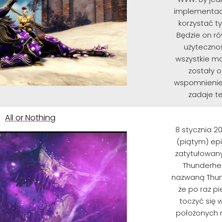
implementac
korzystać t
Będzie on ró
użytecznoś
wszystkie ma
zostały 
wspomnienie 
zadaje te
All or Nothing
8 stycznia 20
(piątym) ep
zatytułowany
Thunderhe
nazwaną Thun
że po raz p
toczyć się
położonych n